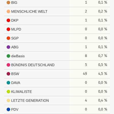
1
0,1 %
BIG
2
0,2 %
MENSCHLICHE WELT
1
0,1 %
DKP
0
0,0 %
MLPD
0
0,0 %
SGP
1
0,1 %
ABG
8
0,7 %
dieBasis
5
0,5 %
BÜNDNIS DEUTSCHLAND
49
4,5 %
BSW
0
0,0 %
DAVA
0
0,0 %
KLIMALISTE
4
0,4 %
LETZTE GENERATION
0
0,0 %
PDV