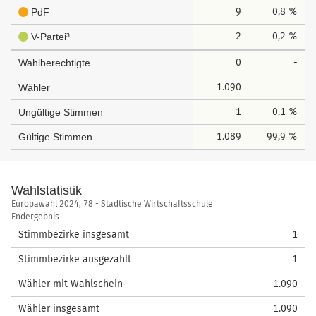
9
0,8 %
PdF
2
0,2 %
V-Partei³
0
-
Wahlberechtigte
1.090
-
Wähler
1
0,1 %
Ungültige Stimmen
1.089
99,9 %
Gültige Stimmen
Wahlstatistik
Wahlstatistik
Europawahl 2024, 78 - Städtische Wirtschaftsschule
Endergebnis
Stimmbezirke insgesamt
1
Stimmbezirke ausgezählt
1
Wähler mit Wahlschein
1.090
Wähler insgesamt
1.090