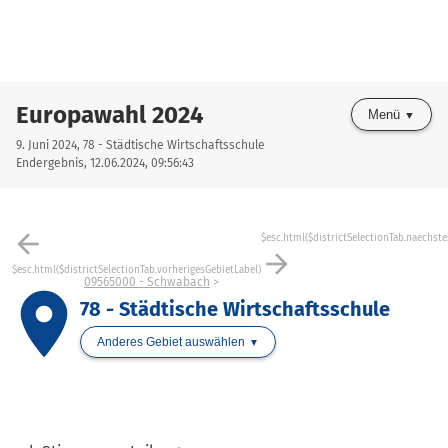
Europawahl 2024
Menü
9. Juni 2024, 78 - Städtische Wirtschaftsschule
Endergebnis, 12.06.2024, 09:56:43
arrow_back
$esc.html($districtSelectionTab.naechste
arrow_forward
$esc.html($districtSelectionTab.vorherigesGebietLabel)
09565000 - Schwabach
place
78 - Städtische Wirtschaftsschule
Anderes Gebiet auswählen