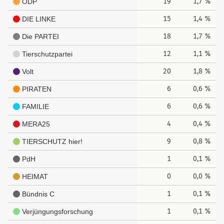
19
1,7 %
ÖDP
15
1,4 %
DIE LINKE
18
1,7 %
Die PARTEI
12
1,1 %
Tierschutzpartei
20
1,8 %
Volt
6
0,6 %
PIRATEN
6
0,6 %
FAMILIE
4
0,4 %
MERA25
9
0,8 %
TIERSCHUTZ hier!
1
0,1 %
PdH
0
0,0 %
HEIMAT
1
0,1 %
Bündnis C
1
0,1 %
Verjüngungsforschung